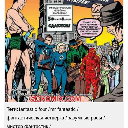
Теги:
fantastic four /
mr fantastic /
фантастическая четверка /
разумные расы /
мистер фантастик /