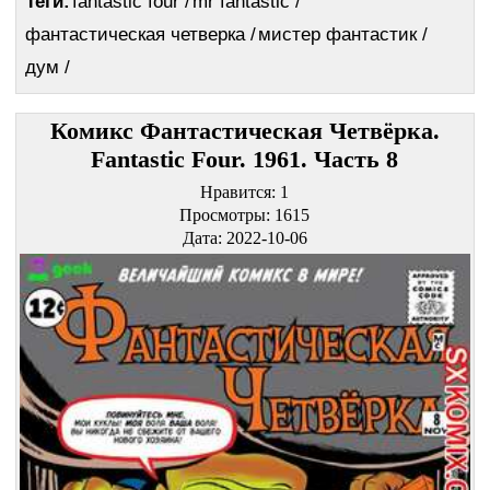
Теги:
fantastic four /
mr fantastic /
фантастическая четверка /
мистер фантастик /
дум /
Комикс Фантастическая Четвёрка.
Fantastic Four. 1961. Часть 8
Нравится:
1
Просмотры:
1615
Дата:
2022-10-06