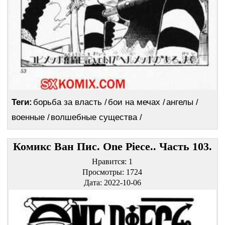
Теги:
борьба за власть /
бои на мечах /
ангелы /
военные /
волшебные существа /
Комикс Ван Пис. One Piece.. Часть 103.
Нравится:
1
Просмотры:
1724
Дата:
2022-10-06