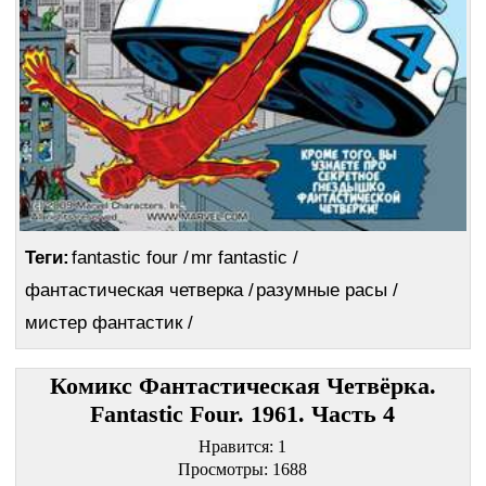
Теги:
fantastic four /
mr fantastic /
фантастическая четверка /
разумные расы /
мистер фантастик /
Комикс Фантастическая Четвёрка.
Fantastic Four. 1961. Часть 4
Нравится:
1
Просмотры:
1688