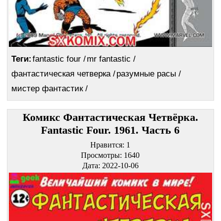
Теги:
fantastic four /
mr fantastic /
фантастическая четверка /
разумные расы /
мистер фантастик /
Комикс Фантастическая Четвёрка.
Fantastic Four. 1961. Часть 6
Нравится:
1
Просмотры:
1640
Дата:
2022-10-06