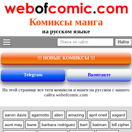
Комиксы манга
на русском языке
!!! НОВЫЕ КОМИКСЫ !!!
Telegram
Вконтакте
На этой странице все теги комиксов и манги на русском с нашего
сайта webofcomic.com
aaron davis
agamotto
alien
amazing
april oneil
asgard
aunt may
bane
barbara rodriguez
bart
batman
bill cipher