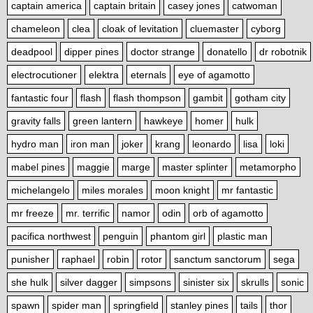
captain america
captain britain
casey jones
catwoman
chameleon
clea
cloak of levitation
cluemaster
cyborg
deadpool
dipper pines
doctor strange
donatello
dr robotnik
electrocutioner
elektra
eternals
eye of agamotto
fantastic four
flash
flash thompson
gambit
gotham city
gravity falls
green lantern
hawkeye
homer
hulk
hydro man
iron man
joker
krang
leonardo
lisa
loki
mabel pines
maggie
marge
master splinter
metamorpho
michelangelo
miles morales
moon knight
mr fantastic
mr freeze
mr. terrific
namor
odin
orb of agamotto
pacifica northwest
penguin
phantom girl
plastic man
punisher
raphael
robin
rotor
sanctum sanctorum
sega
she hulk
silver dagger
simpsons
sinister six
skrulls
sonic
spawn
spider man
springfield
stanley pines
tails
thor