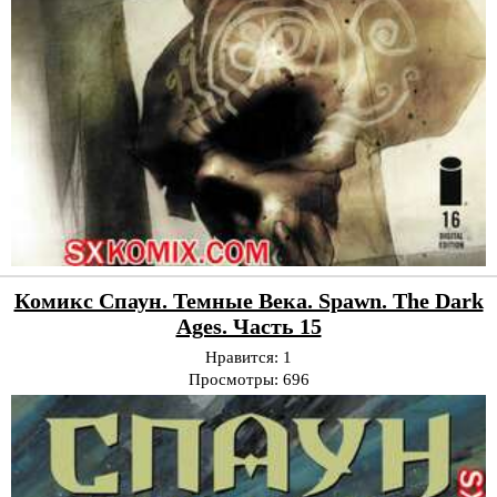
Комикс Спаун. Темные Века. Spawn. The Dark
Ages. Часть 15
Нравится:
1
Просмотры:
696