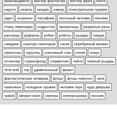
микеланджело
мистер фантастик
мистер фриз
мэгги
наруто
нежить
ниндзя
нэмор
огнестрельное оружие
один
осьминог
пасифика
песочный человек
пингвин
плащ левитации
подросток
пришельцы
разумные расы
рассказы
рафаэль
робин
роботы
рыцарь
сакура
самураи
санктум санкторум
саске
серебряный кинжал
симпсоны
скруллы
соколиный глаз
соник
спаун
сплинтер
спрингфилд
стервятник
тейлз
темный рыцарь
тётя мэй
тор
удивительный
факел
фантастическая четверка
флэш
флэш томпсон
халк
хамелеон
холодное оружие
человек паук
чудо девушка
чужой
эйприл онил
электра
электрошокер
япония