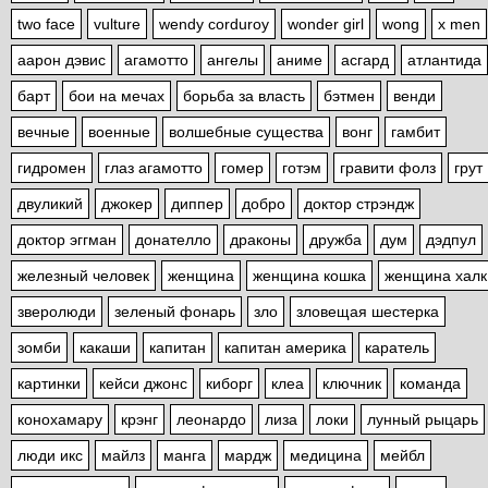
two face
vulture
wendy corduroy
wonder girl
wong
x men
аарон дэвис
агамотто
ангелы
аниме
асгард
атлантида
барт
бои на мечах
борьба за власть
бэтмен
венди
вечные
военные
волшебные существа
вонг
гамбит
гидромен
глаз агамотто
гомер
готэм
гравити фолз
грут
двуликий
джокер
диппер
добро
доктор стрэндж
доктор эггман
донателло
драконы
дружба
дум
дэдпул
железный человек
женщина
женщина кошка
женщина халк
зверолюди
зеленый фонарь
зло
зловещая шестерка
зомби
какаши
капитан
капитан америка
каратель
картинки
кейси джонс
киборг
клеа
ключник
команда
конохамару
крэнг
леонардо
лиза
локи
лунный рыцарь
люди икс
майлз
манга
мардж
медицина
мейбл