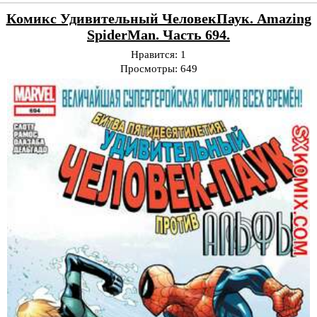
Комикс Удивительный ЧеловекПаук. Amazing
SpiderMan. Часть 694.
Нравится:
1
Просмотры:
649