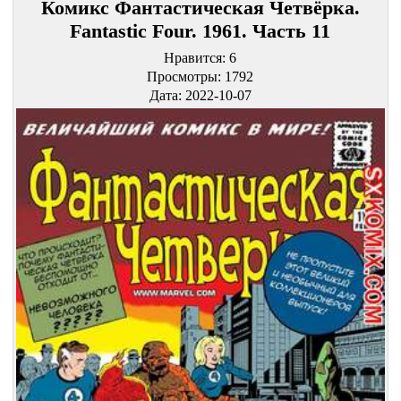
Комикс Фантастическая Четвёрка.
Fantastic Four. 1961. Часть 11
Нравится:
6
Просмотры:
1792
Дата:
2022-10-07