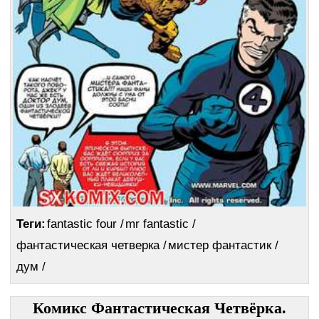
Теги:
fantastic four /
mr fantastic /
фантастическая четверка /
мистер фантастик /
дум /
Комикс Фантастическая Четвёрка.