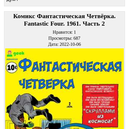
Комикс Фантастическая Четвёрка.
Fantastic Four. 1961. Часть 2
Нравится:
1
Просмотры:
687
Дата:
2022-10-06