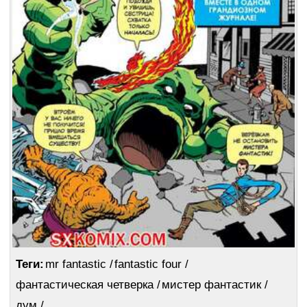
Теги:
mr fantastic /
fantastic four /
фантастическая четверка /
мистер фантастик /
дум /