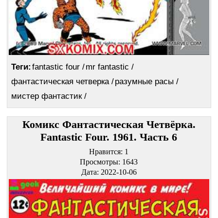
Теги:
fantastic four /
mr fantastic /
фантастическая четверка /
разумные расы /
мистер фантастик /
Комикс Фантастическая Четвёрка.
Fantastic Four. 1961. Часть 6
Нравится:
1
Просмотры:
1643
Дата:
2022-10-06