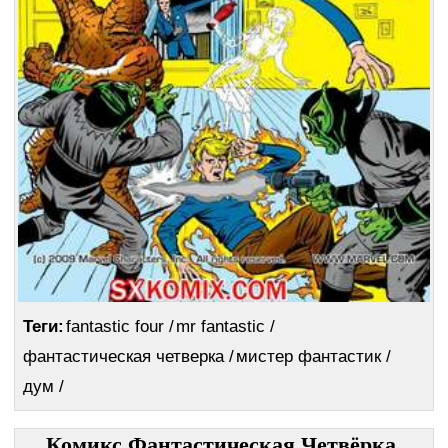
Теги:
fantastic four /
mr fantastic /
фантастическая четверка /
мистер фантастик /
дум /
Комикс Фантастическая Четвёрка.