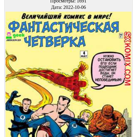
Просмотры:
1691
Дата:
2022-10-06