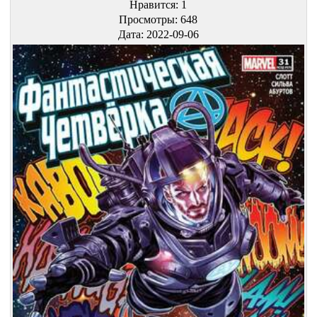
Нравится:
1
Просмотры:
648
Дата:
2022-09-06