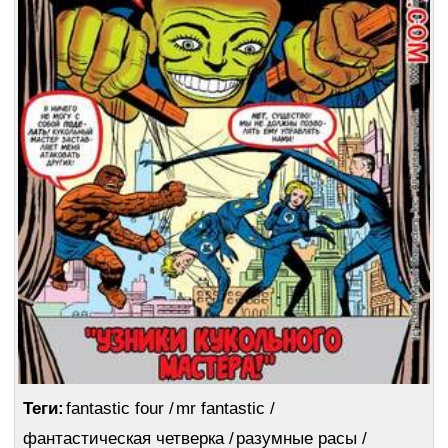
Теги:
fantastic four /
mr fantastic /
фантастическая четверка /
разумные расы /