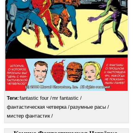
Теги:
fantastic four /
mr fantastic /
фантастическая четверка /
разумные расы /
мистер фантастик /