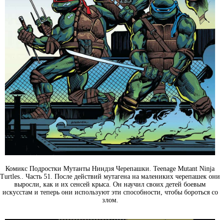
Комикс Подростки Мутанты Ниндзя Черепашки. Teenage Mutant Ninja
Turtles.. Часть 51. После действий мутагена на малениких черепашек они
выросли, как и их сенсей крыса. Он научил своих детей боевым
искусстам и теперь они используют эти способности, чтобы бороться со
злом.