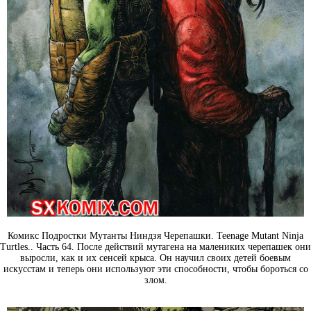
Комикс Подростки Мутанты Ниндзя Черепашки. Teenage Mutant Ninja
Turtles.. Часть 64. После действий мутагена на малениких черепашек они
выросли, как и их сенсей крыса. Он научил своих детей боевым
искусстам и теперь они используют эти способности, чтобы бороться со
злом.