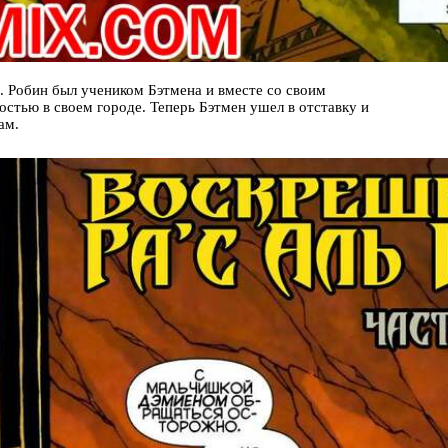
9. Робин был учеником Бэтмена и вместе со своим
остью в своем городе. Теперь Бэтмен ушел в отставку и
ам.