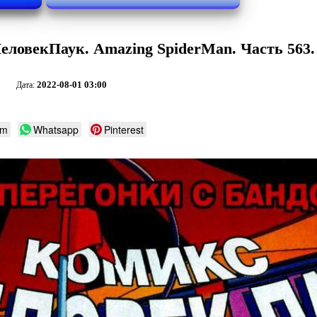
ловекПаук. Amazing SpiderMan. Часть 563.
2022-08-01 03:00
Дата:
am
Whatsapp
Pinterest