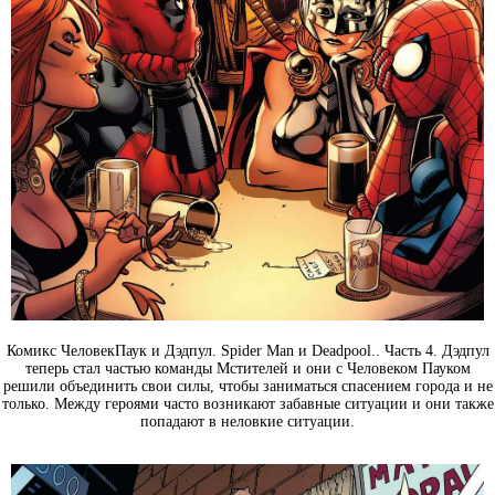
Комикс ЧеловекПаук и Дэдпул. Spider Man и Deadpool.. Часть 4. Дэдпул
теперь стал частью команды Мстителей и они с Человеком Пауком
решили объединить свои силы, чтобы заниматься спасением города и не
только. Между героями часто возникают забавные ситуации и они также
попадают в неловкие ситуации.