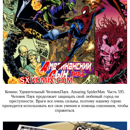
Комикс Удивительный ЧеловекПаук. Amazing SpiderMan. Часть 595.
Человек Паук продолжает защищать свой любимый город он
преступности. Враги все очень сильны, поэтому нашему герою
приходится использовать все свои умения и помощь союзников, чтобы
справиться.