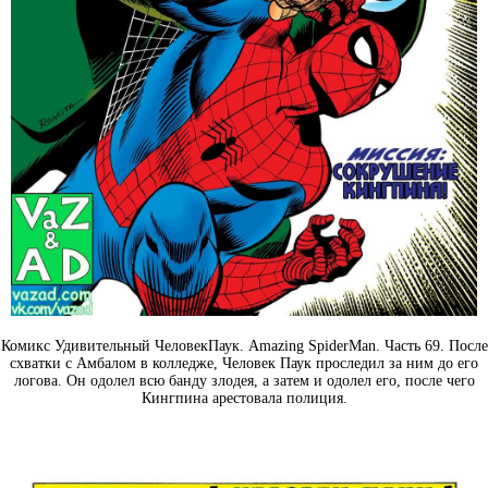
Комикс Удивительный ЧеловекПаук. Amazing SpiderMan. Часть 69. После
схватки с Амбалом в колледже, Человек Паук проследил за ним до его
логова. Он одолел всю банду злодея, а затем и одолел его, после чего
Кингпина арестовала полиция.