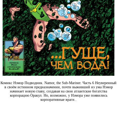
Комикс Нэмор Подводник. Namor, the Sub-Mariner. Часть 6 Неуверенный
в своём истинном предназначении, почти выживший из ума Нэмор
начинает новую главу, создавая на свои атлантские богатства
корпорацию Оракул. Но, возможно, у Нэмора уже появились
корпоративные враги..