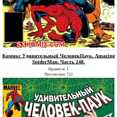
Комикс Удивительный ЧеловекПаук. Amazing
SpiderMan. Часть 248.
Нравится:
1
Просмотры:
722