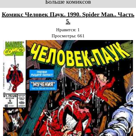
Больше комиксов
Комикс Человек Паук. 1990. Spider Man.. Часть
5.
Нравится:
1
Просмотры:
661