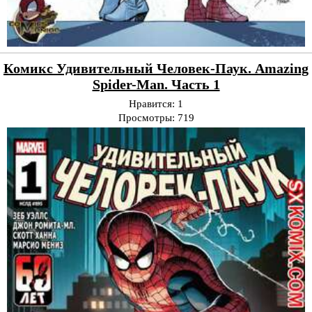
Комикс Удивительный Человек-Паук. Amazing
Spider-Man. Часть 1
Нравится:
1
Просмотры:
719