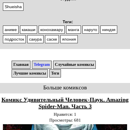
Shueisha
Теги:
аниме
какаши
конохамару
манга
наруто
ниндзя
подросток
сакура
саске
япония
Главная
Telegram
Случайные комиксы
Лучшие комиксы
Теги
Больше комиксов
Комикс Удивительный Человек-Паук. Amazing
Spider-Man. Часть 3
Нравится:
1
Просмотры:
681