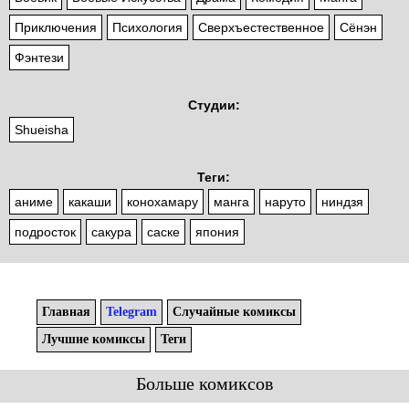
Приключения
Психология
Сверхъестественное
Сёнэн
Фэнтези
Студии:
Shueisha
Теги:
аниме
какаши
конохамару
манга
наруто
ниндзя
подросток
сакура
саске
япония
Главная
Telegram
Случайные комиксы
Лучшие комиксы
Теги
Больше комиксов