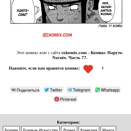
sxkomix.com - Комикс Наруто.
Этот комикс взят с сайта
Naruto. Часть 77.
1
Нажмите, если вам нравится комикс:
Поделиться
Twitter
Telegram
Whatsapp
Pinterest
Категории:
Боевик
Боевые Искусства
Драма
Комедия
Манга