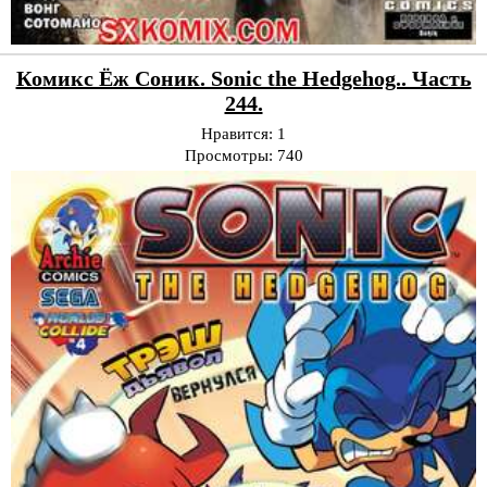
Комикс Ёж Соник. Sonic the Hedgehog.. Часть
244.
Нравится:
1
Просмотры:
740