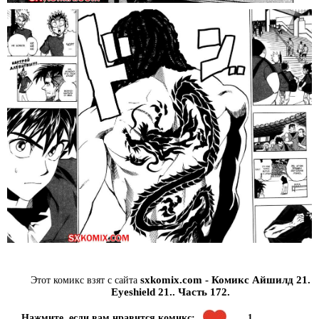
sxkomix.com - Комикс Айшилд 21.
Этот комикс взят с сайта
Eyeshield 21.. Часть 172.
1
Нажмите, если вам нравится комикс: