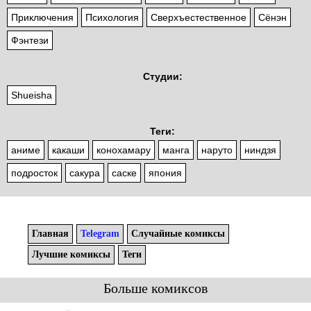
Приключения
Психология
Сверхъестественное
Сёнэн
Фэнтези
Студии:
Shueisha
Теги:
аниме
какаши
конохамару
манга
наруто
ниндзя
подросток
сакура
саске
япония
Главная
Telegram
Случайные комиксы
Лучшие комиксы
Теги
Больше комиксов