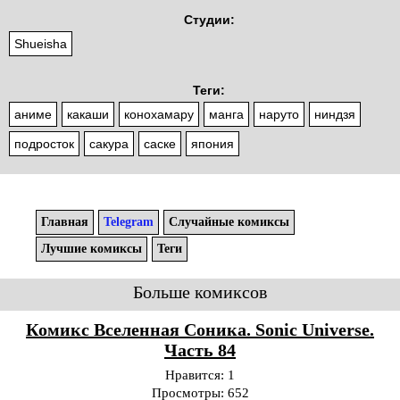
Студии:
Shueisha
Теги:
аниме
какаши
конохамару
манга
наруто
ниндзя
подросток
сакура
саске
япония
Главная
Telegram
Случайные комиксы
Лучшие комиксы
Теги
Больше комиксов
Комикс Вселенная Соника. Sonic Universe.
Часть 84
Нравится:
1
Просмотры:
652