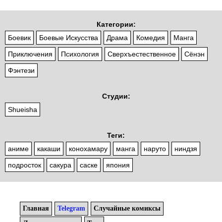
Категории:
Боевик
Боевые Искусства
Драма
Комедия
Манга
Приключения
Психология
Сверхъестественное
Сёнэн
Фэнтези
Студии:
Shueisha
Теги:
аниме
какаши
конохамару
манга
наруто
ниндзя
подросток
сакура
саске
япония
Главная
Telegram
Случайные комиксы