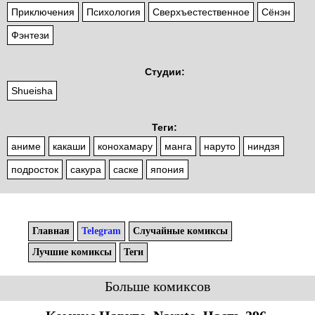
Приключения
Психология
Сверхъестественное
Сёнэн
Фэнтези
Студии:
Shueisha
Теги:
аниме
какаши
конохамару
манга
наруто
ниндзя
подросток
сакура
саске
япония
Главная
Telegram
Случайные комиксы
Лучшие комиксы
Теги
Больше комиксов