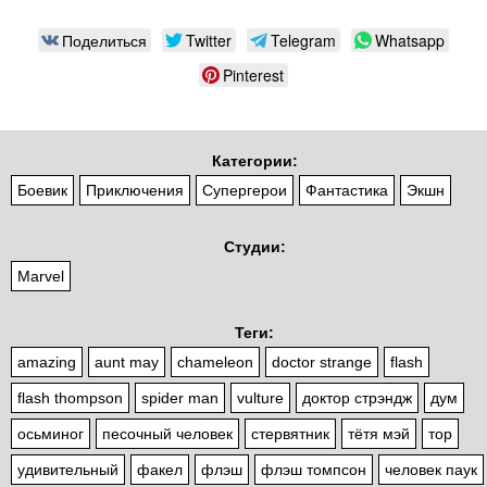
Поделиться
Twitter
Telegram
Whatsapp
Pinterest
Категории:
Боевик
Приключения
Супергерои
Фантастика
Экшн
Студии:
Marvel
Теги:
amazing
aunt may
chameleon
doctor strange
flash
flash thompson
spider man
vulture
доктор стрэндж
дум
осьминог
песочный человек
стервятник
тётя мэй
тор
удивительный
факел
флэш
флэш томпсон
человек паук