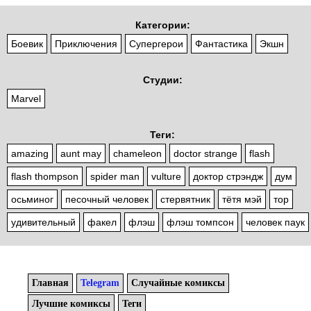
Категории:
Боевик
Приключения
Супергерои
Фантастика
Экшн
Студии:
Marvel
Теги:
amazing
aunt may
chameleon
doctor strange
flash
flash thompson
spider man
vulture
доктор стрэндж
дум
осьминог
песочный человек
стервятник
тётя мэй
тор
удивительный
факел
флэш
флэш томпсон
человек паук
Главная
Telegram
Случайные комиксы
Лучшие комиксы
Теги