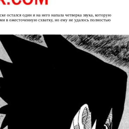
ске остался один и на него напала четверка звука, которую
ми в ожесточенную схватку, но ему не удалось полностью