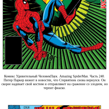
Комикс Удивительный ЧеловекПаук. Amazing SpiderMan. Часть 240.
Питер Паркер вижит в новостях, что Стервятник снова вернулся. Он
скорее надевает свой костюм и отправляжет на сражение со злодеем, но
терпит фиаско.