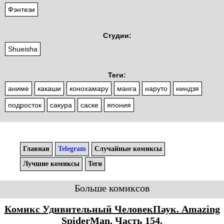
Фэнтези
Студии:
Shueisha
Теги:
аниме
какаши
конохамару
манга
наруто
ниндзя
подросток
сакура
саске
япония
Главная
Telegram
Случайные комиксы
Лучшие комиксы
Теги
Больше комиксов
Комикс Удивительный ЧеловекПаук. Amazing
SpiderMan. Часть 154.