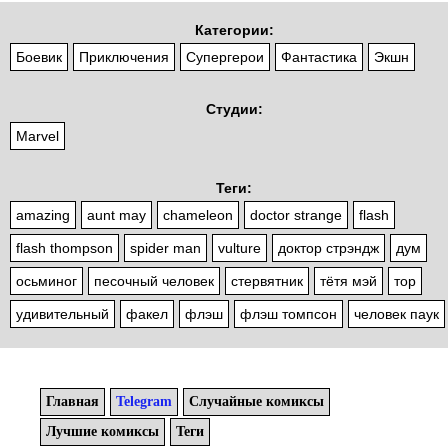
Категории:
Боевик
Приключения
Супергерои
Фантастика
Экшн
Студии:
Marvel
Теги:
amazing
aunt may
chameleon
doctor strange
flash
flash thompson
spider man
vulture
доктор стрэндж
дум
осьминог
песочный человек
стервятник
тётя мэй
тор
удивительный
факел
флэш
флэш томпсон
человек паук
Главная
Telegram
Случайные комиксы
Лучшие комиксы
Теги