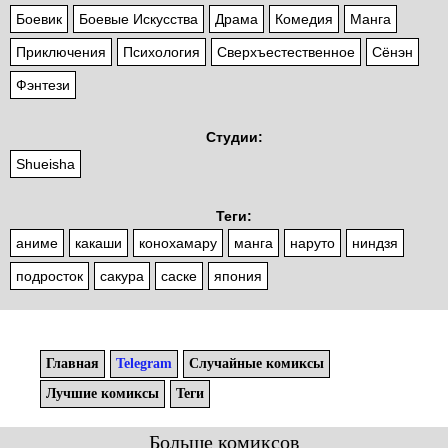
Боевик
Боевые Искусства
Драма
Комедия
Манга
Приключения
Психология
Сверхъестественное
Сёнэн
Фэнтези
Студии:
Shueisha
Теги:
аниме
какаши
конохамару
манга
наруто
ниндзя
подросток
сакура
саске
япония
Главная
Telegram
Случайные комиксы
Лучшие комиксы
Теги
Больше комиксов