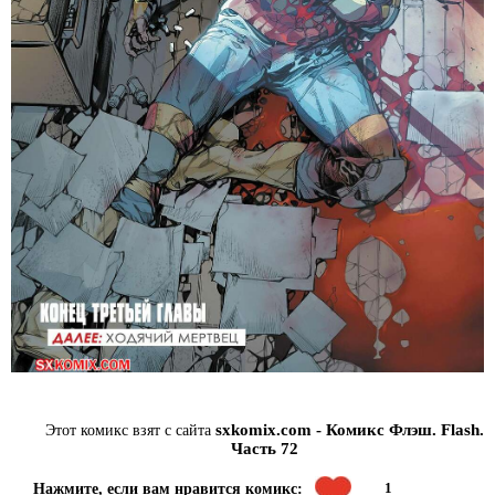
sxkomix.com - Комикс Флэш. Flash.
Этот комикс взят с сайта
Часть 72
1
Нажмите, если вам нравится комикс: